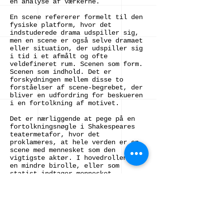
en analyse af værkerne.
En scene refererer formelt til den
fysiske platform, hvor det
indstuderede drama udspiller sig,
men en scene er også selve dramaet
eller situation, der udspiller sig
i tid i et afmålt og ofte
veldefineret rum. Scenen som form.
Scenen som indhold. Det er
forskydningen mellem disse to
forståelser af scene-begrebet, der
bliver en udfordring for beskueren
i en fortolkning af motivet.
Det er nærliggende at pege på en
fortolkningsnøgle i Shakespeares
teatermetafor, hvor det
proklameres, at hele verden er en
scene med mennesket som den
vigtigste aktør. I hovedrollen, i
en mindre birolle, eller som
statist indtager mennesket
tilværelses mange scener.
Drevet af en kærlighed til det
figurative stemningsmaleri og det
psykologiske portræt bliver de