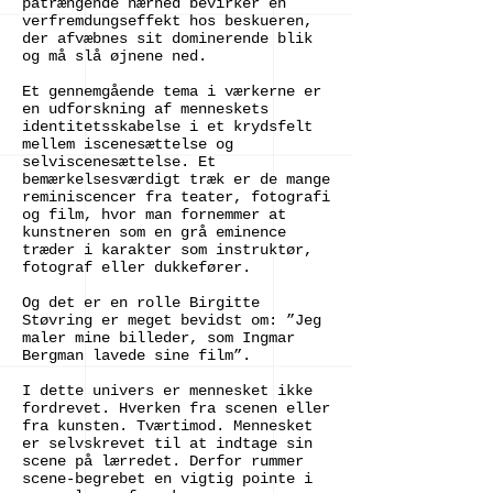
påtrængende nærhed bevirker en
verfremdungseffekt hos beskueren,
der afvæbnes sit dominerende blik
og må slå øjnene ned.
Et gennemgående tema i værkerne er
en udforskning af menneskets
identitetsskabelse i et krydsfelt
mellem iscenesættelse og
selviscenesættelse. Et
bemærkelsesværdigt træk er de mange
reminiscencer fra teater, fotografi
og film, hvor man fornemmer at
kunstneren som en grå eminence
træder i karakter som instruktør,
fotograf eller dukkefører.
Og det er en rolle Birgitte
Støvring er meget bevidst om: ”Jeg
maler mine billeder, som Ingmar
Bergman lavede sine film”.
I dette univers er mennesket ikke
fordrevet. Hverken fra scenen eller
fra kunsten. Tværtimod. Mennesket
er selvskrevet til at indtage sin
scene på lærredet. Derfor rummer
scene-begrebet en vigtig pointe i