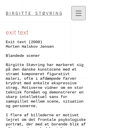
B I R G I T T E S T Ø V R I N G
exit text
Exit text (2008)
Morten Halskov Jensen
Blandede scener
Birgitte Støvring har markeret sig
på den danske kunstscene med et
stramt komponeret figurativt
maleri, ofte i afdæmpede farver
krydret med enkelte ekspressive
strøg. Motiverne vidner om en stor
teknisk formåen og demonstrerer en
skarp intellektuel sans for
samspillet mellem scene, situation
og personerne.
I flere af billederne er motivet
lejret om det frontale psykologiske
portræt, der med et borende blik af